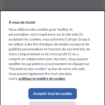
À vous de choisir
Une productivité améliorée :
sous l’impulsion des jeunes, les
Nous utilisons des cookies pour faciliter et
personnaliser votre expérience sur le site web. En
densités de plantation
ont augmenté de 12 %, entraînant une
acceptant les cookies, vous autorisez Colruyt Group à
hausse des rendements
et des
revenus
. Les volumes de vente
les utiliser à des fins d'analyse, de médias sociaux et de
ont progressé d’environ 27 %.
publicité personnalisée en fonction de vos intérêts, de
votre comportement et de votre profil. Et ce, y
compris en collaboration avec des tiers. Vous pouvez
modifier les paramètres à tout moment en cliquant sur
"Paramètres des cookies" au bas de notre site web.
Vous pouvez également lire tout cela dans
notre
politique en matière de cookies
Accepter tous les cookies