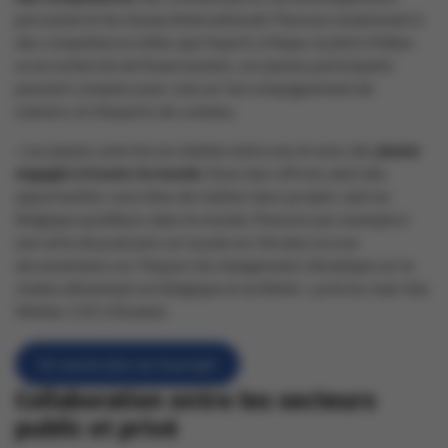
personnel et du réseau (international). Pensons notamment à
des compétences telles que l’esprit critique, le pitch d’idées
ou la recherche de financements. Les jeunes participants
peuvent compter pour cela sur l’accompagnement de
mentors et d’experts de contenu.
« Les jeunes sont mis en relation entre eux et avec des
jeunes
engagés à travers le monde
. Nous leur offrons ainsi des
opportunités concrètes de réaliser leurs projets, tant en
Belgique qu’ailleurs dans le monde. Pensons par exemple à
une série de podcasts sur la paix en Ukraine ou à un
documentaire sur l’impact du changement climatique sur la
chaîne alimentaire en Belgique et au Bénin », précise Jean Van
Wetter, CEO d’Enabel.
En savoir plus sur le projet
Collaboration entre les secteurs
public et privé