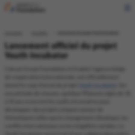
Homepage
Actualités
Lancement du projet Youth Incubator
Lancement officiel du projet
Youth Incubator
Colruyt Group Foundation et Enabel, l’agence belge
de coopération internationale, ont officiellement
donné le coup d’envoi du projet
Youth Incubator
. Sur
une période de cinq ans, quelque 90 jeunes âgés de 18
à 35 ans recevront les outils nécessaires pour
développer des projets à impact autour de
thématiques telles que le changement climatique, les
conflits internationaux ou les inégalités sociales. Le
Youth Incubator est le fruit d’une collaboration entre