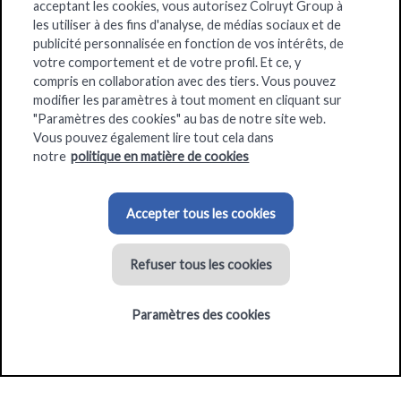
acceptant les cookies, vous autorisez Colruyt Group à
La fondation
les utiliser à des fins d'analyse, de médias sociaux et de
publicité personnalisée en fonction de vos intérêts, de
votre comportement et de votre profil. Et ce, y
Notre approche
compris en collaboration avec des tiers. Vous pouvez
modifier les paramètres à tout moment en cliquant sur
Les projets
"Paramètres des cookies" au bas de notre site web.
Vous pouvez également lire tout cela dans
Notre soutien
notre
politique en matière de cookies
Actualités
Accepter tous les cookies
Refuser tous les cookies
Colruyt Group Websites
Paramètres des cookies
Colruyt Group
Jobs
Colruyt Group Academy