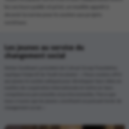
les secteurs public et privé, un modèle appelé à
devenir la norme pour le soutien aux projets
sociétaux.
Les jeunes au service du
changement social
Stefan Goethaert, président de Colruyt Group Foundation,
explique l’objectif du Youth Incubator : « Nous voulons offrir
aux jeunes le soutien adéquat pour développer leurs idées en
matière de coopération internationale et renforcer leurs
compétences personnelles et professionnelles. Parce que
nous croyons que les jeunes constituent un puissant levier de
changement social. »