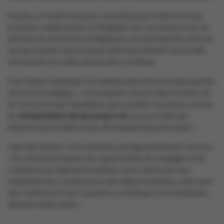
De plus, le Youth Incubator constitue pour Enabel la toute
première collaboration en Belgique avec un acteur privé. En
période de restrictions budgétaires, les partenariats entre les
secteurs public et privé pourraient bien devenir la nouvelle
norme pour le soutien aux projets sociétaux.
Pour Stefan Goethaert, la collaboration entre les deux parties
est un choix logique : « L’incubateur s’inscrit dans la vision de
la Colruyt Group Foundation, qui considère les jeunes comme
les
entrepreneurs de leur propre vie
, en accordant une
attention particulière à leur développement personnel. »
Jean Van Wetter, CEO d’Enabel, partage pleinement cet avis :
« En offrant aux jeunes des opportunités de s’engager et de
collaborer au-delà des frontières, nous renforçons non
seulement leur connaissance des enjeux mondiaux, mais aussi
leur confiance et leur capacité à contribuer à un monde plus
durable et plus juste. »