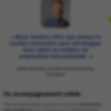
« Nous voulons offrir aux jeunes le
soutien nécessaire pour développer
leurs idées en matière de
coopération internationale. »
Stefan Goethaert, président de Colruyt Group
Foundation
Un accompagnement solide
Tout au long du projet, l’accent est mis sur le
renforcement
des compétences
, des connaissances, du développement