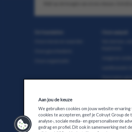
Blijf op de hoogte van al ons nieuws. Schrijf 
De foundation
Onze aanpak
Onze missie en waarden
Versterken, ve
inspireren
Onze geschiedenis
Jongeren onde
Onze organisatie
Landbouwers b
Duurzame, gez
toegankelijk 
Aan jou de keuze
We gebruiken cookies om jouw website-ervaring t
Colruyt Group Websites
cookies te accepteren, geef je Colruyt Group de
analyse-, sociale media- en gepersonaliseerde adv
Colruyt Group
Jobs
Colruyt Group Ac
gedrag en profiel. Dit ook in samenwerking met de