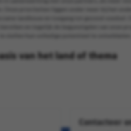
n in samenwerking met onze partners, als meer in
. Onze prioriteiten liggen onder meer bij het ond
urzame landbouw en toegang tot gezond voedsel. O
 bereiken en tegelijk de begunstigden van onze pro
te stellen hun volledige potentieel te ontwikkelen
asis van het land of thema
Contacteer o