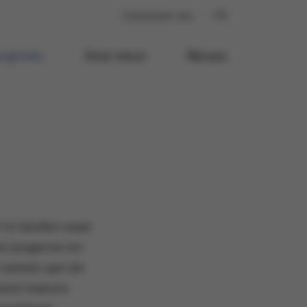
Contacteer ons
FR
rojecten
Onze steun
Nieuws
n in landen waar
e jongeren en
e nemen aan de
owel mature