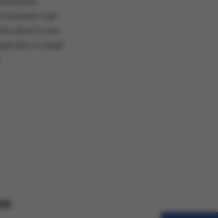
novatieve
ersteunen van
ns doel is om
jecten in staat
.
ns