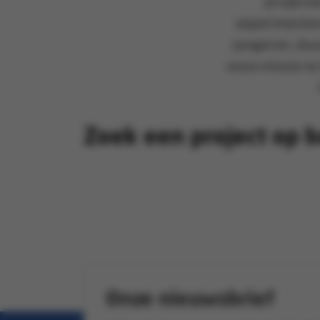
projecte
experimenten
jongeren, du
onze missie te
Zoek een project op b
Onze nieuwsbrief