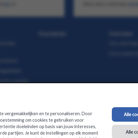
je
hier
in.
Stuur een e-mail naar
info
De projecten
Onze steun
rbinden,
Ons selectiep
Onze onderst
rsteunen
egeleiden
onde voeding
maken
e vergemakkelijken en te personaliseren. Door
Alle c
 toestemming om cookies te gebruiken voor
ertentie doeleinden op basis van jouw interesses,
ademy
Alle c
rde partijen. Je kunt de instellingen op elk moment