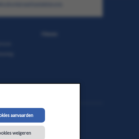
@colruytgroupfoundation.org
Nieuws
roces
euning
ookies aanvaarden
ookies weigeren