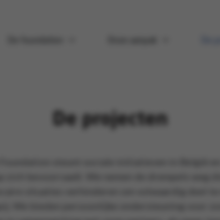
De foundation
Onze aanpak
De p
De projecten
oundation steunt sociale initiatieven in België e
p zich bevoorraadt. We nemen de drempels weg di
caire situaties verhinderen om volwaardig deel t
ij. We bieden persoonlijke ondersteuning voor z