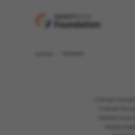
Homepage
De projecten
Colruyt Group F
Colruyt Grou
mensen in pre
maatschapp