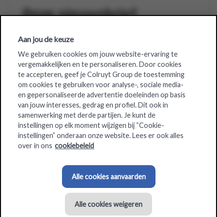
Onze nieuwsbrief
Blijf op de hoogte van al ons nieuws. Schrijf je
hier
in.
Aan jou de keuze
We gebruiken cookies om jouw website-ervaring te
vergemakkelijken en te personaliseren. Door cookies
te accepteren, geef je Colruyt Group de toestemming
om cookies te gebruiken voor analyse-, sociale media-
Contacteer ons
en gepersonaliseerde advertentie doeleinden op basis
van jouw interesses, gedrag en profiel. Dit ook in
Stuur een e-mail
samenwerking met derde partijen. Je kunt de
naar
info@colruytgroupfoundation.org
instellingen op elk moment wijzigen bij “Cookie-
instellingen” onderaan onze website. Lees er ook alles
over in ons
cookiebeleid
De foundation
Alle cookies aanvaarden
Onze aanpak
Alle cookies weigeren