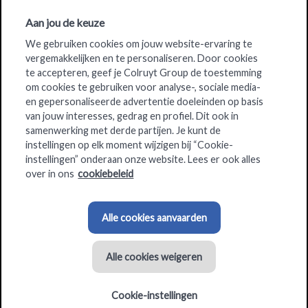
Aan jou de keuze
We gebruiken cookies om jouw website-ervaring te
vergemakkelijken en te personaliseren. Door cookies
te accepteren, geef je Colruyt Group de toestemming
Tazerzit
Ucoopia
om cookies te gebruiken voor analyse-, sociale media-
Meer informatie
Meer informatie
en gepersonaliseerde advertentie doeleinden op basis
van jouw interesses, gedrag en profiel. Dit ook in
samenwerking met derde partijen. Je kunt de
Naar overzicht
instellingen op elk moment wijzigen bij “Cookie-
instellingen” onderaan onze website. Lees er ook alles
over in ons
cookiebeleid
Alle cookies aanvaarden
Onze nieuwsbrief
Alle cookies weigeren
Blijf op de hoogte van al ons nieuws. Schrijf je
hier
in.
Cookie-instellingen