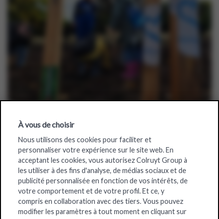
À vous de choisir
Nous utilisons des cookies pour faciliter et
personnaliser votre expérience sur le site web. En
acceptant les cookies, vous autorisez Colruyt Group à
les utiliser à des fins d'analyse, de médias sociaux et de
publicité personnalisée en fonction de vos intérêts, de
votre comportement et de votre profil. Et ce, y
compris en collaboration avec des tiers. Vous pouvez
modifier les paramètres à tout moment en cliquant sur